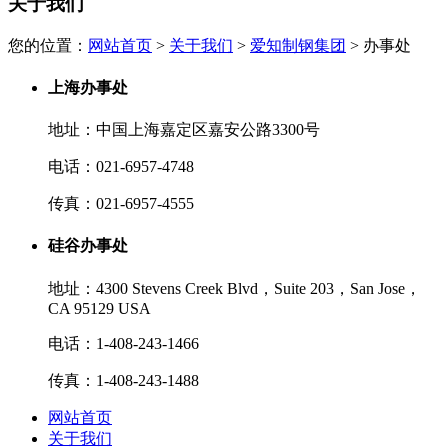
关于我们
您的位置：
网站首页
>
关于我们
>
爱知制钢集团
> 办事处
上海办事处
地址：
中国上海嘉定区嘉安公路3300号
电话：
021-6957-4748
传真：
021-6957-4555
硅谷办事处
地址：
4300 Stevens Creek Blvd，Suite 203，San Jose，
CA 95129 USA
电话：
1-408-243-1466
传真：
1-408-243-1488
网站首页
关于我们