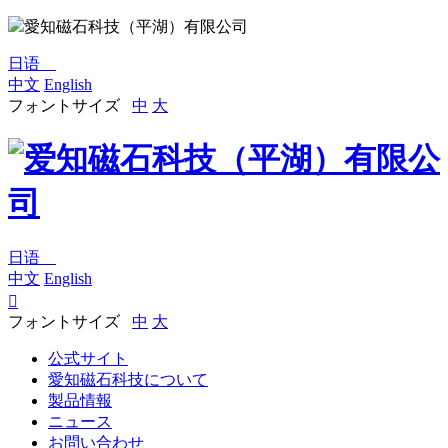
愛知磁石科技（平湖）有限公司
日语
中文
English
フォントサイズ
中
大
日语
中文
English

フォントサイズ
中
大
公式サイト
愛知磁石科技について
製品情報
ニュース
お問い合わせ