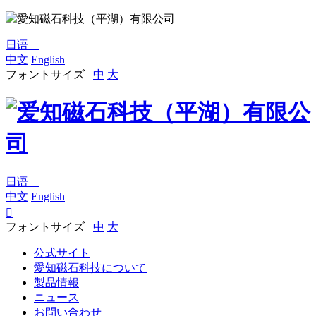
愛知磁石科技（平湖）有限公司
日语
中文
English
フォントサイズ
中
大
日语
中文
English

フォントサイズ
中
大
公式サイト
愛知磁石科技について
製品情報
ニュース
お問い合わせ